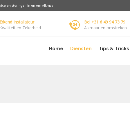
rvice en storingen in en om Alkmaar
Erkend Installateur
Bel +31 6 49 94 73 79
Kwaliteit en Zekerheid
Alkmaar en omstreken
Home
Diensten
Tips & Tricks